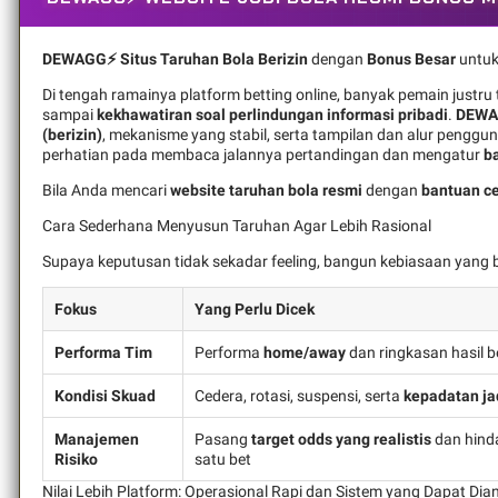
DEWAGG⚡ Situs Taruhan Bola Berizin
dengan
Bonus Besar
untu
Di tengah ramainya platform betting online, banyak pemain justru 
sampai
kekhawatiran soal perlindungan informasi pribadi
.
DEW
(berizin)
, mekanisme yang stabil, serta tampilan dan alur pengg
perhatian pada membaca jalannya pertandingan dan mengatur
ba
Bila Anda mencari
website taruhan bola resmi
dengan
bantuan c
Cara Sederhana Menyusun Taruhan Agar Lebih Rasional
Supaya keputusan tidak sekadar feeling, bangun kebiasaan yang b
Fokus
Yang Perlu Dicek
Performa Tim
Performa
home/away
dan ringkasan hasil b
Kondisi Skuad
Cedera, rotasi, suspensi, serta
kepadatan ja
Manajemen
Pasang
target odds yang realistis
dan hind
Risiko
satu bet
Nilai Lebih Platform: Operasional Rapi dan Sistem yang Dapat Dia