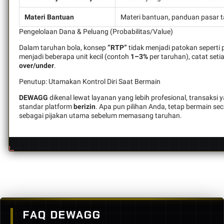
Materi Bantuan
Materi bantuan, panduan pasar 
Pengelolaan Dana & Peluang (Probabilitas/Value)
Dalam taruhan bola, konsep
“RTP”
tidak menjadi patokan seperti
menjadi beberapa unit kecil (contoh
1–3%
per taruhan), catat seti
over/under
.
Penutup: Utamakan Kontrol Diri Saat Bermain
DEWAGG
dikenal lewat layanan yang lebih profesional, transaks
standar platform
berizin
. Apa pun pilihan Anda, tetap bermain se
sebagai pijakan utama sebelum memasang taruhan.
FAQ DEWAGG