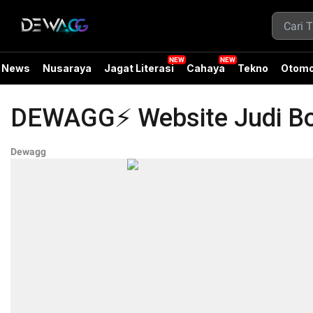
News
Nusaraya
Jagat Literasi
Cahaya
Tekno
Otomo
DEWAGG⚡ Website Judi Bo
Dewagg