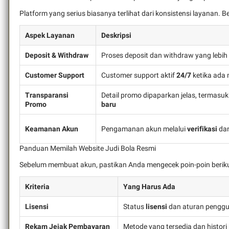
Platform yang serius biasanya terlihat dari konsistensi layanan. Be
Aspek Layanan
Deskripsi
Deposit & Withdraw
Proses deposit dan withdraw yang lebih
Customer Support
Customer support aktif
24/7
ketika ada
Transparansi
Detail promo dipaparkan jelas, termasu
Promo
baru
Keamanan Akun
Pengamanan akun melalui
verifikasi
da
Panduan Memilah Website Judi Bola Resmi
Sebelum membuat akun, pastikan Anda mengecek poin-poin beriku
Kriteria
Yang Harus Ada
Lisensi
Status
lisensi
dan aturan pengg
Rekam Jejak Pembayaran
Metode yang tersedia dan histori